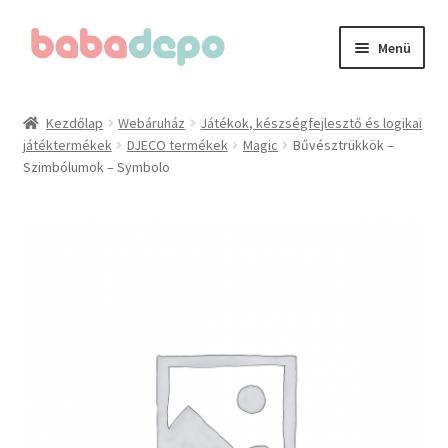
Ugrás
Kilépés
Menü
a
a
navigációhoz
tartalomba
Kezdőlap
Kezdőlap
Webáruház
Játékok, készségfejlesztő és logikai
játéktermékek
DJECO termékek
Magic
Bűvésztrükkök –
A fiókom
Szimbólumok – Symbolo
Adatvédelmi irányelvek
Általános Szerződési Feltételek (ÁSZF)
Blog
Cégünkről
Elérhetőségeink