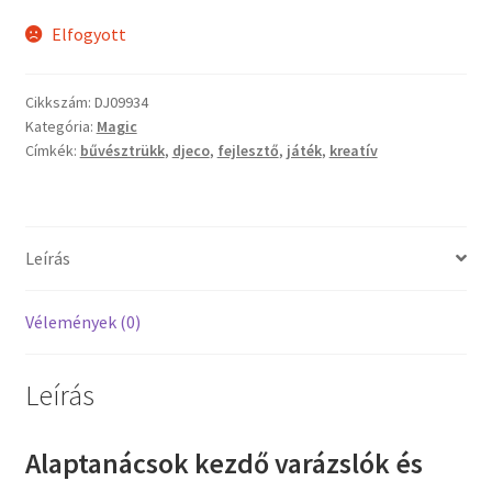
Elfogyott
Vaganza gyermekruházat
Cikkszám:
DJ09934
Wonder Wheels autók
Kategória:
Magic
Címkék:
bűvésztrükk
,
djeco
,
fejlesztő
,
játék
,
kreatív
Webáruház
Leírás
Vélemények (0)
Leírás
Alaptanácsok kezdő varázslók és