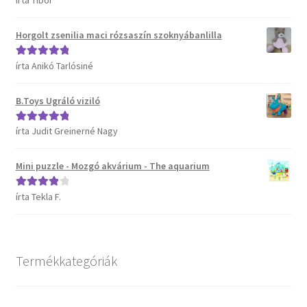
írta Tibor
5
Horgolt zsenilia maci rózsaszín szoknyábanlilla
írta Anikó Tarlósiné
Értékelés:
5
/
5
B.Toys Ugráló viziló
írta Judit Greinerné Nagy
Értékelés:
5
/
5
Mini puzzle - Mozgó akvárium - The aquarium
írta Tekla F.
Értékelés:
4
/ 5
Termékkategóriák