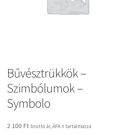
Kosár
Pénztár
Termékeink
Affenzahn táskák
Bűvésztrükkök –
B.Toys termékeink
Szimbólumok –
Bristle Blocks építőjátékok
Symbolo
DJECO termékeink
ERGOBAG táskák
2 100
Ft
bruttó ár, ÁFA-t tartalmazza
Satch táskák, tolltartók és kiegészítők