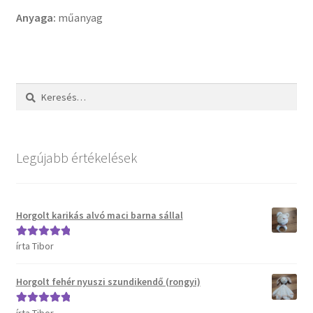
Anyaga:
műanyag
Keresés:
Legújabb értékelések
Horgolt karikás alvó maci barna sállal
írta Tibor
Értékelés:
5
/
5
Horgolt fehér nyuszi szundikendő (rongyi)
Értékelés:
5
/