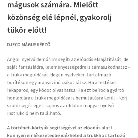
mágusok számára.
Mielőtt
közönség elé lépnél, gyakorolj
tükör előtt!
DJECO MÁGUSKÉPZŐ
Angol nyelvű demófilm segíti az előadás elsajátítását, de
saját fantáziádra, leleményességedre is támaszkodhatsz –
a trükk megoldását idegen nyelveken tartalmazó
borítékon egy aranyszínű csíkot látsz. Ha a festéket
lekaparod, egy kódot olvashatsz. Ha ezt beírod a gyártó
honlapjára a trükk megoldása is bemutatásra kerül – kérj
szülői segítséget, sajnos az oldalon magyar nyelvű
instrukció nem található.
A történet-kártyák segítségével az előadás alatt
könnyen emlékezetedbe idézheted a trükkhöz tartozó