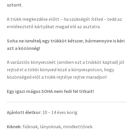
sztorit.
A trükk megkezdése előtt – ha szükségét ítéled – tedd az
emlékeztető kártyákat magad elé az asztalra.
Soha ne ismételj egy trükköt kétszer, bármennyire is kéri
azt a közönség!
A varázslós könyvecskét (amiben ezt a trükköt kaptad) jól
rejtsd el a többi könyved közé a könyvespolcon, hogy
közönséged elől a trükk rejtélye rejtve maradjon!
Egy igazi mágus SOHA nem fedi fel titkait!
Ajánlott életkor:
10 – 14 éves korig
Kiknek:
fiúknak, lányoknak, mindkettőnek.