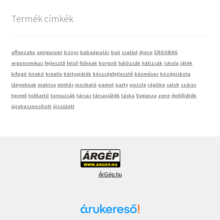
Termék címkék
affenzahn
amigurumi
b.toys
babaápolás
buli
család
djeco
ERGOBAG
ergonomikus
fejlesztő
felső
fiúknak
horgolt
hálózsák
hátizsák
iskola
játék
kifogó
kirakó
kreatív
kártyajáték
készségfejlesztő
kézműves
középiskola
lányoknak
matrica
mintás
mosható
pamut
party
puzzle
rágóka
satch
száras
tipegő
tolltartó
tornazsák
társas
társasjáték
táska
Vaganza
zene
építőjáték
újrahasznosított
újszülött
ÁrGép.hu