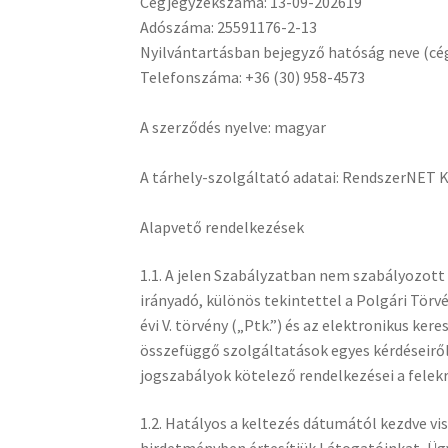
Cégjegyzékszáma: 13-09-202619
Adószáma: 25591176-2-13
Nyilvántartásban bejegyző hatóság neve (cég
Telefonszáma: +36 (30) 958-4573
A szerződés nyelve: magyar
A tárhely-szolgáltató adatai: RendszerNET Kf
Alapvető rendelkezések
1.1. ​A jelen Szabályzatban nem szabályozot
irányadó, különös tekintettel a Polgári Tör
évi V. törvény („Ptk.”) és az elektronikus k
összefüggő szolgáltatások egyes kérdéseiről 
jogszabályok kötelező rendelkezései a felekre
1.2. Hatályos a keltezés dátumától kezdve v
hirdetményben értesítjük Látogatóinkat, Ügy