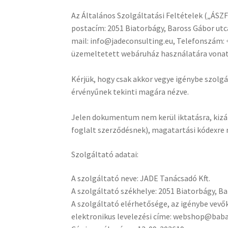
Az Általános Szolgáltatási Feltételek („ÁSZF
postacím: 2051 Biatorbágy, Baross Gábor utc
mail: info@jadeconsulting.eu, Telefonszám: +
üzemeltetett webáruház használatára vonatk
Kérjük, hogy csak akkor vegye igénybe szolg
érvényűnek tekinti magára nézve.
Jelen dokumentum nem kerül iktatásra, kizá
foglalt szerződésnek), magatartási kódexre 
Szolgáltató adatai:
A szolgáltató neve: JADE Tanácsadó Kft.
A szolgáltató székhelye: 2051 Biatorbágy, B
A szolgáltató elérhetősége, az igénybe vevő
elektronikus levelezési címe: webshop@baba