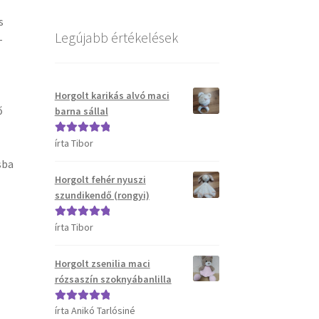
s
Legújabb értékelések
-
Horgolt karikás alvó maci
ő
barna sállal
írta Tibor
Értékelés:
5
/
5
sba
Horgolt fehér nyuszi
szundikendő (rongyi)
írta Tibor
Értékelés:
5
/
5
Horgolt zsenilia maci
rózsaszín szoknyábanlilla
írta Anikó Tarlósiné
Értékelés:
5
/