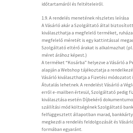
időtartamáról és feltételeiről.
1.9. A rendelés menetének részletes leírása
A Vásárló akár a Szolgáltató által biztosít
kiválaszthatja a megfelelő terméket, ruháza
megfelelő méretét is egy kattintással megad
Szolgáltató eltérő árakat is alkalmazhat (p
méret árához képest.)
A terméket “Kosárba” helyezve a Vásárló a P
alapján a Webshop tájékoztatja a rendelkezés
Vásárló kiválaszthatja a Fizetési módozatot
Átutalás lehetnek. A rendelést Vásárló a Vé
erről e-mailben értesül, Szolgáltató pedig f
kiválasztása esetén Díjbekérő dokumentumot k
szállítási mód költségének Szolgáltató ban
felfüggesztett állapotban marad, bankkárty
megkezdi a rendelés feldolgozását és Vásárl
formában egyaránt.