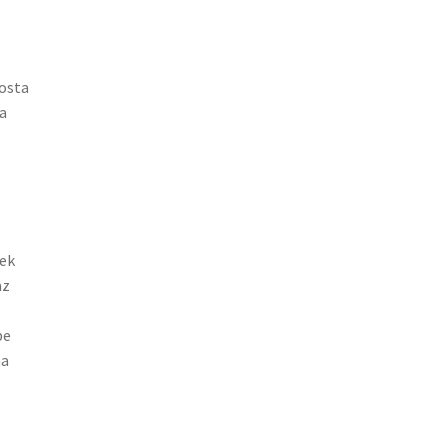
osta
 a
nek
az
be
ha