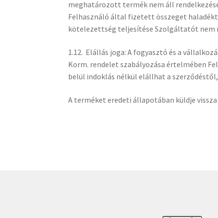
meghatározott termék nem áll rendelkezésér
Felhasználó által fizetett összeget haladékt
kötelezettség teljesítése Szolgáltatót nem
1.12. Elállás joga: A fogyasztó és a vállalkoz
Korm. rendelet szabályozása értelmében Fe
belül indoklás nélkül elállhat a szerződéstő
A terméket eredeti állapotában küldje vissz