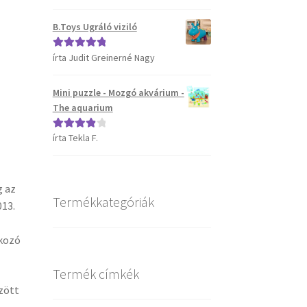
5
B.Toys Ugráló viziló
írta Judit Greinerné Nagy
Értékelés:
5
/
5
Mini puzzle - Mozgó akvárium -
The aquarium
írta Tekla F.
Értékelés:
4
/ 5
g az
Termékkategóriák
013.
tkozó
Termék címkék
zött