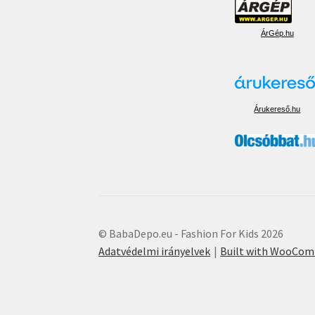
ÁrGép.hu
Árukereső.hu
© BabaDepo.eu - Fashion For Kids 2026
Adatvédelmi irányelvek
Built with WooCo