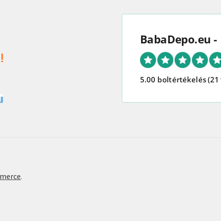
BabaDepo.eu - 
5.00 boltértékelés
(21
mmerce
.