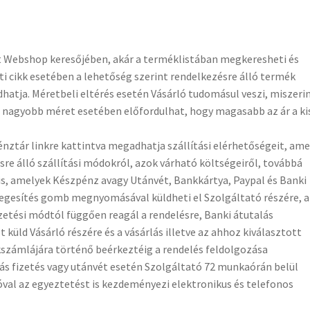
ott Webshop keresőjében, akár a terméklistában megkeresheti és
ti cikk esetében a lehetőség szerint rendelkezésre álló termék
hatja. Méretbeli eltérés esetén Vásárló tudomásul veszi, miszeri
l. nagyobb méret esetében előfordulhat, hogy magasabb az ár a k
énztár linkre kattintva megadhatja szállítási elérhetőségeit, am
re álló szállítási módokról, azok várható költségeiről, továbbá
 is, amelyek Készpénz avagy Utánvét, Bankkártya, Paypal és Banki
glegesítés gomb megnyomásával küldheti el Szolgáltató részére, a
izetési módtól függően reagál a rendelésre, Banki átutalás
üld Vásárló részére és a vásárlás illetve az ahhoz kiválasztott
kszámlájára történő beérkeztéig a rendelés feldolgozása
ás fizetés vagy utánvét esetén Szolgáltató 72 munkaórán belül
óval az egyeztetést is kezdeményezi elektronikus és telefonos