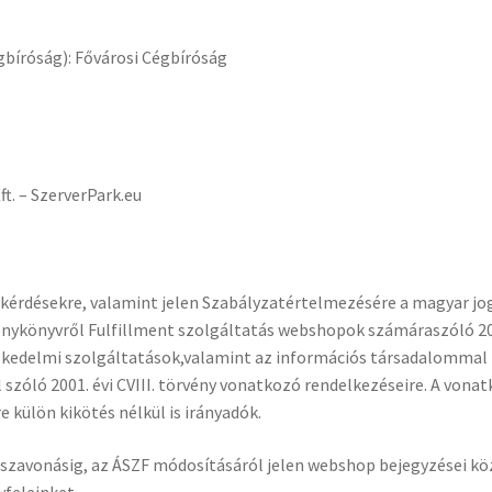
bíróság): Fővárosi Cégbíróság
t. – SzerverPark.eu
t kérdésekre, valamint jelen Szabályzatértelmezésére a magyar jo
vénykönyvről Fulfillment szolgáltatás webshopok számáraszóló 2
ereskedelmi szolgáltatások,valamint az információs társadalommal
szóló 2001. évi CVIII. törvény vonatkozó rendelkezéseire. A vona
 külön kikötés nélkül is irányadók.
isszavonásig, az ÁSZF módosításáról jelen webshop bejegyzései kö
feleinket.