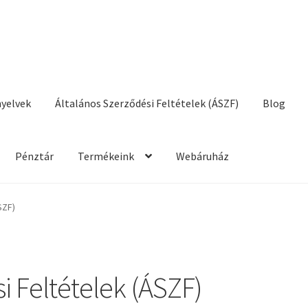
nyelvek
Általános Szerződési Feltételek (ÁSZF)
Blog
Pénztár
Termékeink
Webáruház
talános Szerződési Feltételek (ÁSZF)
Blog
Cégünkről
Elérhetőség
SZF)
i Feltételek (ÁSZF)