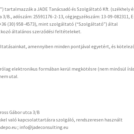
”) tartalmazzák a JADE Tanácsadó és Szolgáltató Kft. (székhely é
a 3/B., adószám: 25591176-2-13, cégjegyzékszám: 13-09-082311, E
36 (30) 958-4573), mint szolgáltató (“Szolgáltató”) által
ozó általános szerződési feltételeket.
áltatásainkat, amennyiben minden pontjával egyetért, és kötelez
rólag elektronikus formában kerül megkötésre (nem minősül írá
nem utal.
aross Gábor utca 3/B
kkel való kapcsolattartásra szolgáló, rendszeresen használt
depo.eu ; info@jadeconsulting.eu