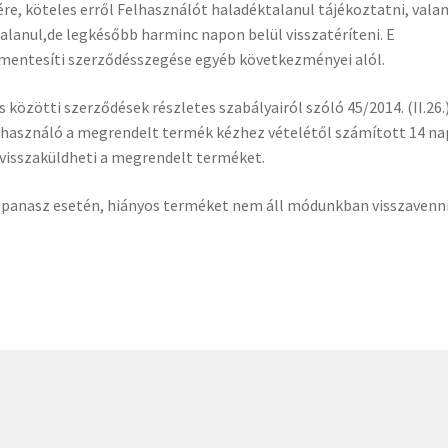
e, köteles erről Felhasználót haladéktalanul tájékoztatni, vala
alanul,de legkésőbb harminc napon belül visszatéríteni. E
 mentesíti szerződésszegése egyéb következményei alól.
ás közötti szerződések részletes szabályairól szóló 45/2014. (II.26.
lhasználó a megrendelt termék kézhez vételétől számított 14 n
l,visszaküldheti a megrendelt terméket.
a panasz esetén, hiányos terméket nem áll módunkban visszavenni