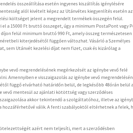
ndelés összeállítása esetén ingyenes kiszállítás igénylésére
mentesség alól kivételt képez az Utánvétes kiegyenlítés esetén az
zelési költséget jelent a megrendelt termékek összegén felül.
 el a 15000 Ft bruttó összeget, úgy a minimum PostaPont vagy P
si díjon felül minimum bruttó 990 Ft, amely összeg természetesen
éretbeli kiterjedésétől függően változhat. Vásárló a Személyes
at, sem Utánvét kezelési díjat nem fizet, csak és kizárólag a
génybe vevő megrendelésének megérkezését az igénybe vevő felé
olni. Amennyiben e visszaigazolás az igénybe vevő megrendelésé
gétől függő elvárható határidőn belül, de legkésőbb 48órán belül 
e vevő mentesül az ajánlati kötöttség vagy szerződéses
szaigazolása akkor tekintendő a szolgáltatóhoz, illetve az igény
ozzáférhetővé válik. A fenti szabályoktól eltérhetnek a felek, 
kötelezettségét azért nem teljesíti, mert a szerződésben