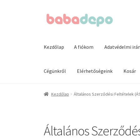
Ugrás
Kilépés
a
a
navigációhoz
tartalomba
Kezdőlap
A fiókom
Adatvédelmi irá
Cégünkről
Elérhetőségeink
Kosár
Kezdőlap
A fiókom
Adatvédelmi irányelvek
Ál
Kezdőlap
Általános Szerződési Feltételek (Á
Kosár
Pénztár
Termékeink
Webáruház
Általános Szerződés