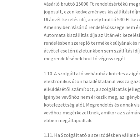
Vásárló bruttó 15000 Ft rendelésértékű megre
jogosult, ezen kedvezményes kiszállítási díj
Utánvét kezelési díj, amely bruttó 530 Ft ke
Amennyiben Vásárló rendelésösszege nem éri
Automata kiszállítás díja az Utánvét kezelé
rendelésben szereplő termékek súlyának és m
átvétel esetén üzletünkben sem szállítási díj
megrendelésének bruttó végösszegét.
1.10. A szolgáltató webáruház köteles az i
elektronikus úton haladéktalanul visszaigaz
elküldésétől számított, a szolgáltatás jelle
igénybe vevőhöz nem érkezik meg, az igényb
kötelezettség alól. Megrendelés és annak vis
vevőhöz megérkezettnek, amikor az számára h
ebben megállapodtak.
1.11. Ha Szolgáltató a szerződésben vállalt 