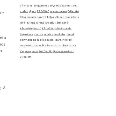
affenzahn
amigurumi
b.toys
babaápolás
buli
család
djeco
ERGOBAG
ergonomikus
fejlesztő
a –
felső
fiúknak
horgolt
hálózsák
hátizsák
iskola
játék
kifogó
kirakó
kreatív
kártyajáték
készségfejlesztő
kézműves
középiskola
lányoknak
matrica
mintás
mosható
pamut
ni a
party
puzzle
rágóka
satch
száras
tipegő
nos
tolltartó
tornazsák
társas
társasjáték
táska
n.
Vaganza
zene
építőjáték
újrahasznosított
újszülött
g. A