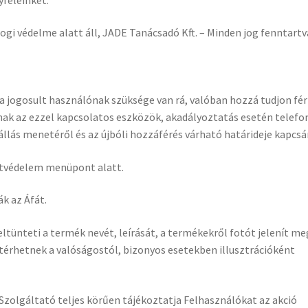
jogi védelme alatt áll, JADE Tanácsadó Kft. – Minden jog fenntartv
a jogosult használónak szüksége van rá, valóban hozzá tudjon fér
anak az ezzel kapcsolatos eszközök, akadályoztatás esetén telefo
lás menetéről és az újbóli hozzáférés várható határideje kapcsá
datvédelem menüpont alatt.
k az Áfát.
ltünteti a termék nevét, leírását, a termékekről fotót jelenít me
érhetnek a valóságostól, bizonyos esetekben illusztrációként
 Szolgáltató teljes körűen tájékoztatja Felhasználókat az akció