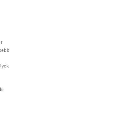
nt
isebb
elyek
ki