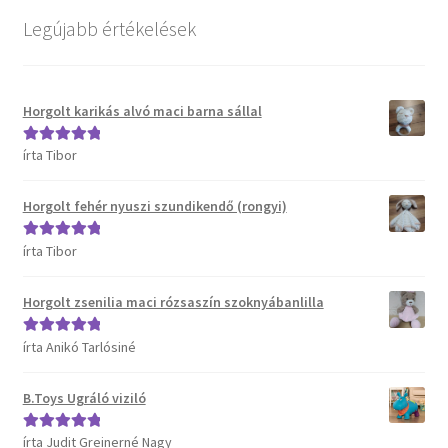
Kosár
Legújabb értékelések
Pénztár
Horgolt karikás alvó maci barna sállal
Termékeink
írta Tibor
Értékelés:
5
/
Affenzahn táskák
5
Horgolt fehér nyuszi szundikendő (rongyi)
B.Toys termékeink
írta Tibor
Értékelés:
5
/
5
Bristle Blocks építőjátékok
Horgolt zsenilia maci rózsaszín szoknyábanlilla
DJECO termékeink
írta Anikó Tarlósiné
Értékelés:
5
/
5
ERGOBAG táskák
B.Toys Ugráló viziló
Satch táskák, tolltartók és kiegészítők
írta Judit Greinerné Nagy
Értékelés:
5
/