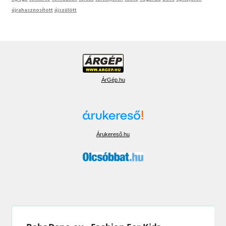
újrahasznosított
újszülött
ÁrGép.hu
Árukereső.hu