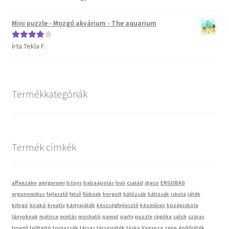
5
Mini puzzle - Mozgó akvárium - The aquarium
Vaganza gyermekruházat
írta Tekla F.
Értékelés:
Wonder Wheels autók
4
/ 5
Webáruház
Termékkategóriák
Termék címkék
affenzahn
amigurumi
b.toys
babaápolás
buli
család
djeco
ERGOBAG
ergonomikus
fejlesztő
felső
fiúknak
horgolt
hálózsák
hátizsák
iskola
játék
kifogó
kirakó
kreatív
kártyajáték
készségfejlesztő
kézműves
középiskola
lányoknak
matrica
mintás
mosható
pamut
party
puzzle
rágóka
satch
száras
tipegő
tolltartó
tornazsák
társas
társasjáték
táska
Vaganza
zene
építőjáték