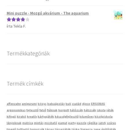
5
Mini puzzle - Mozgó akvárium - The aquarium
Vaganza gyermekruházat
írta Tekla F.
Értékelés:
Wonder Wheels autók
4
/ 5
Webáruház
Termékkategóriák
Termék címkék
affenzahn
amigurumi
b.toys
babaápolás
buli
család
djeco
ERGOBAG
ergonomikus
fejlesztő
felső
fiúknak
horgolt
hálózsák
hátizsák
iskola
játék
kifogó
kirakó
kreatív
kártyajáték
készségfejlesztő
kézműves
középiskola
lányoknak
matrica
mintás
mosható
pamut
party
puzzle
rágóka
satch
száras
tipegő
tolltartó
tornazsák
társas
társasjáték
táska
Vaganza
zene
építőjáték