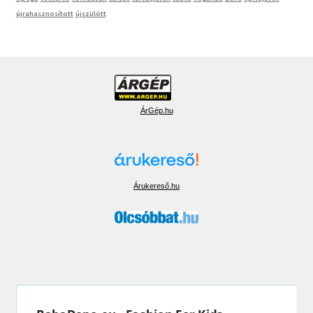
újrahasznosított
újszülött
ÁrGép.hu
Árukereső.hu