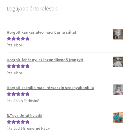
Kosár
Legújabb értékelések
Pénztár
Horgolt karikás alvó maci barna sállal
Termékeink
írta Tibor
Értékelés:
5
/
Affenzahn táskák
5
Horgolt fehér nyuszi szundikendő (rongyi)
B.Toys termékeink
írta Tibor
Értékelés:
5
/
5
Bristle Blocks építőjátékok
Horgolt zsenilia maci rózsaszín szoknyábanlilla
DJECO termékeink
írta Anikó Tarlósiné
Értékelés:
5
/
5
ERGOBAG táskák
B.Toys Ugráló viziló
Satch táskák, tolltartók és kiegészítők
írta Judit Greinerné Nagy
Értékelés:
5
/