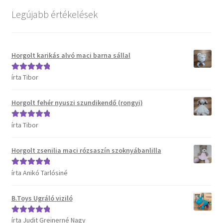
Kosár
Legújabb értékelések
Pénztár
Horgolt karikás alvó maci barna sállal
Termékeink
írta Tibor
Értékelés:
5
/
Affenzahn táskák
5
Horgolt fehér nyuszi szundikendő (rongyi)
B.Toys termékeink
írta Tibor
Értékelés:
5
/
5
Bristle Blocks építőjátékok
Horgolt zsenilia maci rózsaszín szoknyábanlilla
DJECO termékeink
írta Anikó Tarlósiné
Értékelés:
5
/
5
ERGOBAG táskák
B.Toys Ugráló viziló
Satch táskák, tolltartók és kiegészítők
írta Judit Greinerné Nagy
Értékelés:
5
/