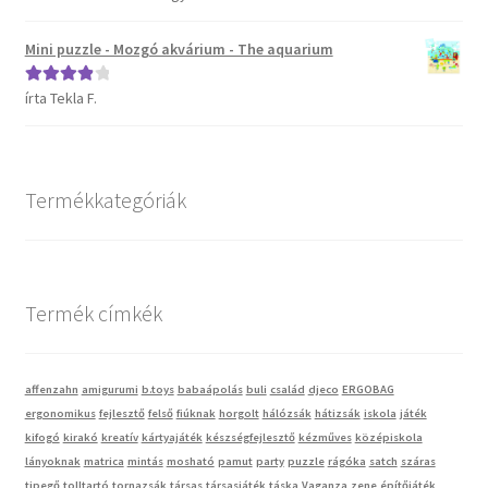
5
Mini puzzle - Mozgó akvárium - The aquarium
Vaganza gyermekruházat
írta Tekla F.
Értékelés:
Wonder Wheels autók
4
/ 5
Webáruház
Termékkategóriák
Termék címkék
affenzahn
amigurumi
b.toys
babaápolás
buli
család
djeco
ERGOBAG
ergonomikus
fejlesztő
felső
fiúknak
horgolt
hálózsák
hátizsák
iskola
játék
kifogó
kirakó
kreatív
kártyajáték
készségfejlesztő
kézműves
középiskola
lányoknak
matrica
mintás
mosható
pamut
party
puzzle
rágóka
satch
száras
tipegő
tolltartó
tornazsák
társas
társasjáték
táska
Vaganza
zene
építőjáték