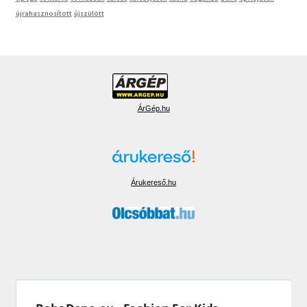
újrahasznosított
újszülött
ÁrGép.hu
Árukereső.hu