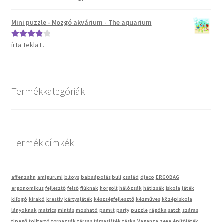
5
Mini puzzle - Mozgó akvárium - The aquarium
Vaganza gyermekruházat
írta Tekla F.
Értékelés:
Wonder Wheels autók
4
/ 5
Webáruház
Termékkategóriák
Termék címkék
affenzahn
amigurumi
b.toys
babaápolás
buli
család
djeco
ERGOBAG
ergonomikus
fejlesztő
felső
fiúknak
horgolt
hálózsák
hátizsák
iskola
játék
kifogó
kirakó
kreatív
kártyajáték
készségfejlesztő
kézműves
középiskola
lányoknak
matrica
mintás
mosható
pamut
party
puzzle
rágóka
satch
száras
tipegő
tolltartó
tornazsák
társas
társasjáték
táska
Vaganza
zene
építőjáték