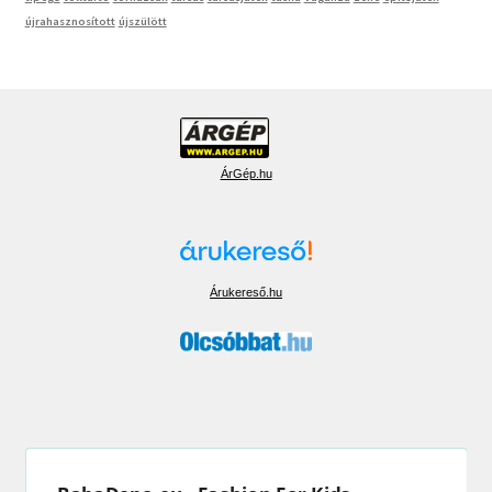
újrahasznosított
újszülött
ÁrGép.hu
Árukereső.hu