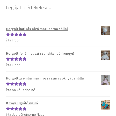
Kosár
Legújabb értékelések
Pénztár
Horgolt karikás alvó maci barna sállal
Termékeink
írta Tibor
Értékelés:
5
/
Affenzahn táskák
5
Horgolt fehér nyuszi szundikendő (rongyi)
B.Toys termékeink
írta Tibor
Értékelés:
5
/
5
Bristle Blocks építőjátékok
Horgolt zsenilia maci rózsaszín szoknyábanlilla
DJECO termékeink
írta Anikó Tarlósiné
Értékelés:
5
/
5
ERGOBAG táskák
B.Toys Ugráló viziló
Satch táskák, tolltartók és kiegészítők
írta Judit Greinerné Nagy
Értékelés:
5
/