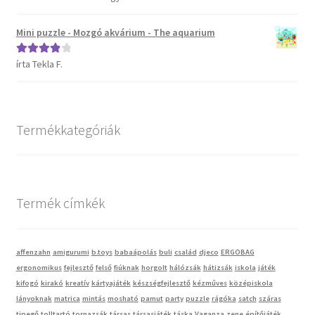
5
Mini puzzle - Mozgó akvárium - The aquarium
írta Tekla F.
Értékelés:
4
/ 5
Termékkategóriák
Termék címkék
affenzahn
amigurumi
b.toys
babaápolás
buli
család
djeco
ERGOBAG
ergonomikus
fejlesztő
felső
fiúknak
horgolt
hálózsák
hátizsák
iskola
játék
kifogó
kirakó
kreatív
kártyajáték
készségfejlesztő
kézműves
középiskola
lányoknak
matrica
mintás
mosható
pamut
party
puzzle
rágóka
satch
száras
tipegő
tolltartó
tornazsák
társas
társasjáték
táska
Vaganza
zene
építőjáték