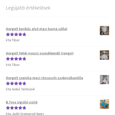
Legújabb értékelések
Horgolt karikás alvó maci barna sállal
írta Tibor
Értékelés:
5
/
5
Horgolt fehér nyuszi szundikendő (rongyi)
írta Tibor
Értékelés:
5
/
5
Horgolt zsenilia maci rózsaszín szoknyábanlilla
írta Anikó Tarlósiné
Értékelés:
5
/
5
B.Toys Ugráló viziló
írta Judit Greinerné Nagy
Értékelés:
5
/