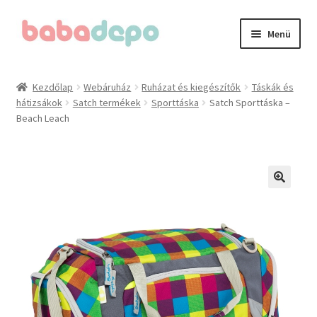
Ugrás
Kilépés
Menü
a
a
navigációhoz
tartalomba
Kezdőlap
Kezdőlap
Webáruház
Ruházat és kiegészítők
Táskák és
hátizsákok
Satch termékek
Sporttáska
Satch Sporttáska –
A fiókom
Beach Leach
Adatvédelmi irányelvek
Általános Szerződési Feltételek (ÁSZF)
Blog
Cégünkről
Elérhetőségeink