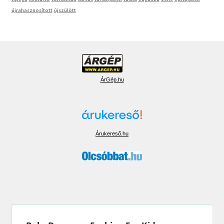
újrahasznosított
újszülött
ÁrGép.hu
Árukereső.hu