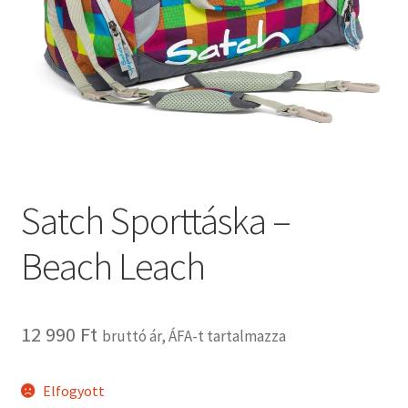
Kosár
Pénztár
Termékeink
Affenzahn táskák
Satch Sporttáska –
B.Toys termékeink
Beach Leach
Bristle Blocks építőjátékok
DJECO termékeink
12 990
Ft
bruttó ár, ÁFA-t tartalmazza
ERGOBAG táskák
Elfogyott
Satch táskák, tolltartók és kiegészítők