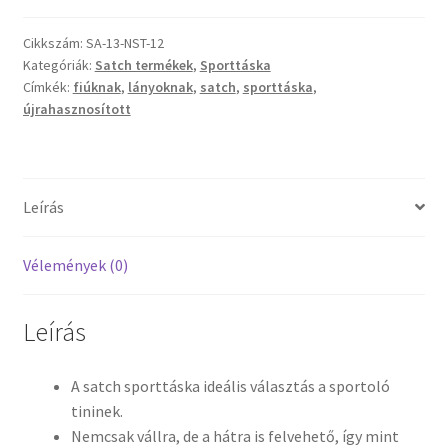
Cikkszám:
SA-13-NST-12
Vaganza gyermekruházat
Kategóriák:
Satch termékek
,
Sporttáska
Címkék:
fiúknak
,
lányoknak
,
satch
,
sporttáska
,
Wonder Wheels autók
újrahasznosított
Webáruház
Leírás
Vélemények (0)
Leírás
A satch sporttáska ideális választás a sportoló
tininek.
Nemcsak vállra, de a hátra is felvehető, így mint