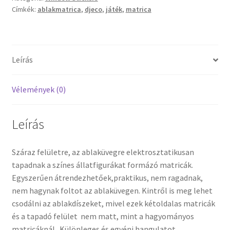
Címkék:
ablakmatrica
,
djeco
,
játék
,
matrica
Vaganza gyermekruházat
Wonder Wheels autók
Leírás
Webáruház
Vélemények (0)
Leírás
Száraz felületre, az ablaküvegre elektrosztatikusan
tapadnak a színes állatfigurákat formázó matricák.
Egyszerűen átrendezhetőek,praktikus, nem ragadnak,
nem hagynak foltot az ablaküvegen. Kintről is meg lehet
csodálni az ablakdíszeket, mivel ezek kétoldalas matricák
és a tapadó felület nem matt, mint a hagyományos
matricáknál. Különleges és egyéni hangulatot