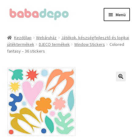
Ugrás
Kilépés
Menü
a
a
navigációhoz
tartalomba
Kezdőlap
Kezdőlap
Webáruház
Játékok, készségfejlesztő és logikai
játéktermékek
DJECO termékek
Window Stickers
Colored
A fiókom
fantasy – 36 stickers
Adatvédelmi irányelvek
Általános Szerződési Feltételek (ÁSZF)
Blog
Cégünkről
Elérhetőségeink