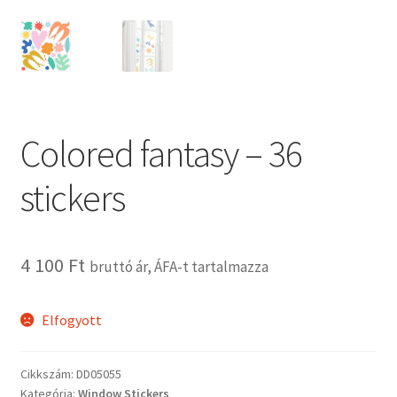
Kosár
Pénztár
Termékeink
Colored fantasy – 36
Affenzahn táskák
stickers
B.Toys termékeink
Bristle Blocks építőjátékok
4 100
Ft
bruttó ár, ÁFA-t tartalmazza
DJECO termékeink
Elfogyott
ERGOBAG táskák
Cikkszám:
DD05055
Satch táskák, tolltartók és kiegészítők
Kategória:
Window Stickers