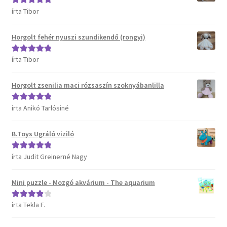
írta Tibor
Értékelés:
5
/
5
Horgolt fehér nyuszi szundikendő (rongyi)
írta Tibor
Értékelés:
5
/
5
Horgolt zsenilia maci rózsaszín szoknyábanlilla
írta Anikó Tarlósiné
Értékelés:
5
/
5
B.Toys Ugráló viziló
írta Judit Greinerné Nagy
Értékelés:
5
/
5
Mini puzzle - Mozgó akvárium - The aquarium
írta Tekla F.
Értékelés:
4
/ 5