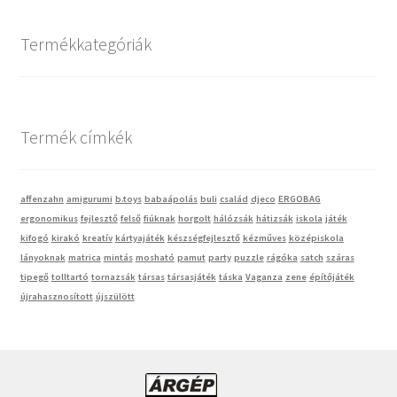
Termékkategóriák
Termék címkék
affenzahn
amigurumi
b.toys
babaápolás
buli
család
djeco
ERGOBAG
ergonomikus
fejlesztő
felső
fiúknak
horgolt
hálózsák
hátizsák
iskola
játék
kifogó
kirakó
kreatív
kártyajáték
készségfejlesztő
kézműves
középiskola
lányoknak
matrica
mintás
mosható
pamut
party
puzzle
rágóka
satch
száras
tipegő
tolltartó
tornazsák
társas
társasjáték
táska
Vaganza
zene
építőjáték
újrahasznosított
újszülött