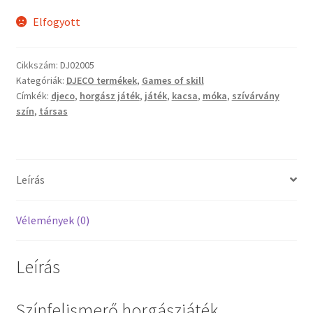
Elfogyott
Vaganza gyermekruházat
Cikkszám:
DJ02005
Wonder Wheels autók
Kategóriák:
DJECO termékek
,
Games of skill
Címkék:
djeco
,
horgász játék
,
játék
,
kacsa
,
móka
,
szívárvány
Webáruház
szín
,
társas
Leírás
Vélemények (0)
Leírás
Színfelismerő horgászjáték