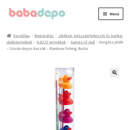
Ugrás
Kilépés
Menü
a
a
navigációhoz
tartalomba
Kezdőlap
Kezdőlap
Webáruház
Játékok, készségfejlesztő és logikai
játéktermékek
DJECO termékek
Games of skill
Horgász játék
A fiókom
– Szivárványos kacsák – Rainbow fishing ducks
Adatvédelmi irányelvek
Általános Szerződési Feltételek (ÁSZF)
Blog
Cégünkről
Elérhetőségeink