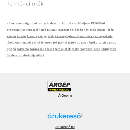
Termék címkék
affenzahn
amigurumi
b.toys
babaápolás
buli
család
djeco
ERGOBAG
ergonomikus
fejlesztő
felső
fiúknak
horgolt
hálózsák
hátizsák
iskola
játék
kifogó
kirakó
kreatív
kártyajáték
készségfejlesztő
kézműves
középiskola
lányoknak
matrica
mintás
mosható
pamut
party
puzzle
rágóka
satch
száras
tipegő
tolltartó
tornazsák
társas
társasjáték
táska
Vaganza
zene
építőjáték
újrahasznosított
újszülött
ÁrGép.hu
Árukereső.hu