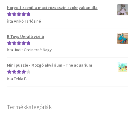
Horgolt zsenilia maci rózsaszín szoknyábanlilla
írta Anikó Tarlósiné
Értékelés:
5
/
5
B.Toys Ugráló viziló
írta Judit Greinerné Nagy
Értékelés:
5
/
5
Mini puzzle - Mozgó akvárium - The aquarium
írta Tekla F.
Értékelés:
4
/ 5
Termékkategóriák