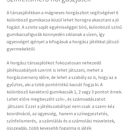
A társasjátékban a mágneses horgászbot segítségével 6
különböző gumikacsa közül lehet horogra akasztani a jó
fogást. A szinte saját egyénisséggel bíró, különböző színű
gumikacsafigurák könnyedén siklanak a vízen, így
ügyességet igényel a kifogásuk a horgász játékkal játszó
gyermekektől.
A horgász társasjátékot fokozatosan nehezedő
játékszabályok szerint is lehet játszani, mehet a
horgászverseny időre, de lehet a szabály az is, hogy az a
győztes, aki a több pontértékű kacsát fogja ki. A
különböző karakterű gumikacsák 1, 2 vagy 3 pontot érnek.
Lehet előre megbeszélt szín-, és számvadászatot
játszani. Ezzel a játékszabállyal nem csak a szem-kéz
koordináció, az ügyesség, hanem a színegyeztetés,
színfelismerés, a számlálás és a számolási müveletek,
összeadás, több kevesebb fogalma is játék