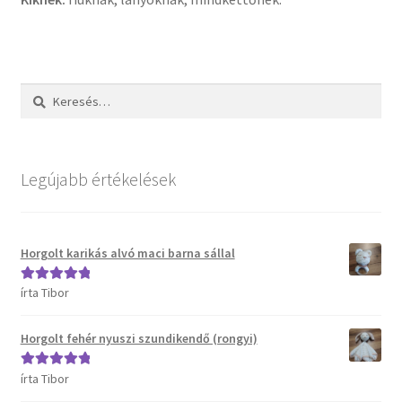
Keresés:
Legújabb értékelések
Horgolt karikás alvó maci barna sállal
írta Tibor
Értékelés:
5
/
5
Horgolt fehér nyuszi szundikendő (rongyi)
írta Tibor
Értékelés:
5
/
5