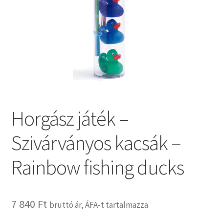
Kosár
Pénztár
Termékeink
Affenzahn táskák
Horgász játék –
B.Toys termékeink
Szivárványos kacsák –
Bristle Blocks építőjátékok
Rainbow fishing ducks
DJECO termékeink
ERGOBAG táskák
7 840
Ft
bruttó ár, ÁFA-t tartalmazza
Satch táskák, tolltartók és kiegészítők