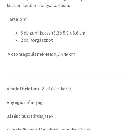
közben kerülnek begyakorlásra.
Tartalom:
6 db gumikacsa (8,3 x 5,9 x 6,6 cm)
2 db horgászbot
A csomagolás mérete:
9,5 x 49 cm
Ajánlott életkor:
2 – 4 éves korig
Anyaga:
műanyag
Játéktípus:
társasjáték
Kiknek:
fiúknak, lányoknak, mindkettőnek.