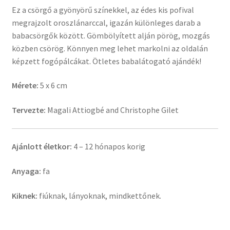
Ez a csörgő a gyönyörű színekkel, az édes kis pofival
megrajzolt oroszlánarccal, igazán különleges darab a
babacsörgők között. Gömbölyített alján pörög, mozgás
közben csörög. Könnyen meg lehet markolni az oldalán
képzett fogópálcákat. Ötletes babalátogató ajándék!
Mérete:
5 x 6 cm
Tervezte:
Magali Attiogbé and Christophe Gilet
Ajánlott életkor:
4 – 12 hónapos korig
Anyaga:
fa
Kiknek:
fiúknak, lányoknak, mindkettőnek.