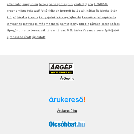
affenzahn
amigurumi
b.toys
babaápolás
buli
család
djeco
ERGOBAG
ergonomikus
fejlesztő
felső
fiúknak
horgolt
hálózsák
hátizsák
iskola
játék
kifogó
kirakó
kreatív
kártyajáték
készségfejlesztő
kézműves
középiskola
lányoknak
matrica
mintás
mosható
pamut
party
puzzle
rágóka
satch
száras
tipegő
tolltartó
tornazsák
társas
társasjáték
táska
Vaganza
zene
építőjáték
újrahasznosított
újszülött
ÁrGép.hu
Árukereső.hu