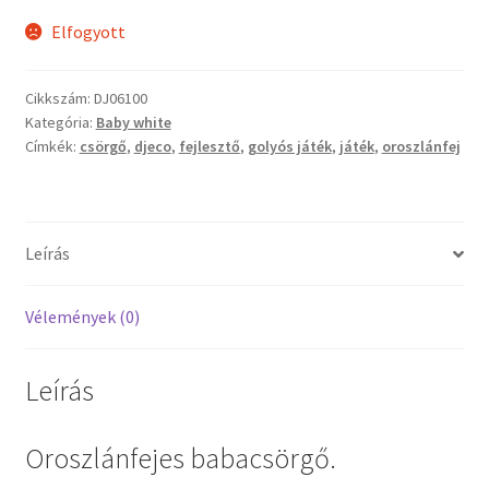
Elfogyott
Vaganza gyermekruházat
Cikkszám:
DJ06100
Wonder Wheels autók
Kategória:
Baby white
Címkék:
csörgő
,
djeco
,
fejlesztő
,
golyós játék
,
játék
,
oroszlánfej
Webáruház
Leírás
Vélemények (0)
Leírás
Oroszlánfejes babacsörgő.