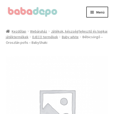
Ugrás
Kilépés
Menü
a
a
navigációhoz
tartalomba
Kezdőlap
Kezdőlap
Webáruház
Játékok, készségfejlesztő és logikai
játéktermékek
DJECO termékek
Baby white
Bébicsörgő –
A fiókom
Oroszlán pofis – BabyShaki
Adatvédelmi irányelvek
Általános Szerződési Feltételek (ÁSZF)
Blog
Cégünkről
Elérhetőségeink