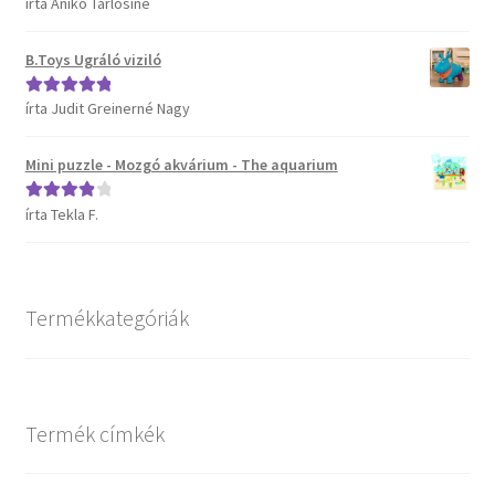
írta Anikó Tarlósiné
Értékelés:
5
/
5
B.Toys Ugráló viziló
írta Judit Greinerné Nagy
Értékelés:
5
/
5
Mini puzzle - Mozgó akvárium - The aquarium
írta Tekla F.
Értékelés:
4
/ 5
Termékkategóriák
Termék címkék