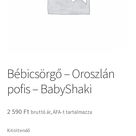
Kosár
Pénztár
Termékeink
Affenzahn táskák
Bébicsörgő – Oroszlán
B.Toys termékeink
pofis – BabyShaki
Bristle Blocks építőjátékok
DJECO termékeink
2 590
Ft
bruttó ár, ÁFA-t tartalmazza
ERGOBAG táskák
Kitöltendő
Satch táskák, tolltartók és kiegészítők