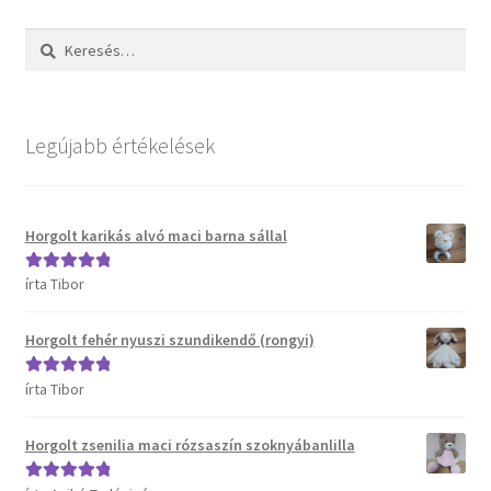
Keresés:
Legújabb értékelések
Horgolt karikás alvó maci barna sállal
írta Tibor
Értékelés:
5
/
5
Horgolt fehér nyuszi szundikendő (rongyi)
írta Tibor
Értékelés:
5
/
5
Horgolt zsenilia maci rózsaszín szoknyábanlilla