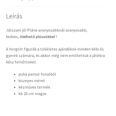
Leírás
Játszani jó! Pláne aranyosabbnál aranyosabb,
kedves,
ölelhető plüssökkel
!
A horgolt figurák a tökéletes ajándékok minden bébi és
gyerek számára, és akkor még nem említettük a játékra
kész felnőtteket.
puha pamut fonalból
közepes méret
kézműves termék
kb 26 cm magas