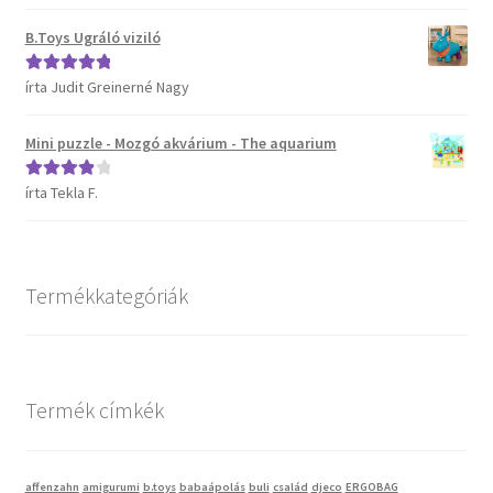
5
B.Toys Ugráló viziló
írta Judit Greinerné Nagy
Értékelés:
5
/
5
Mini puzzle - Mozgó akvárium - The aquarium
írta Tekla F.
Értékelés:
4
/ 5
Termékkategóriák
Termék címkék
affenzahn
amigurumi
b.toys
babaápolás
buli
család
djeco
ERGOBAG