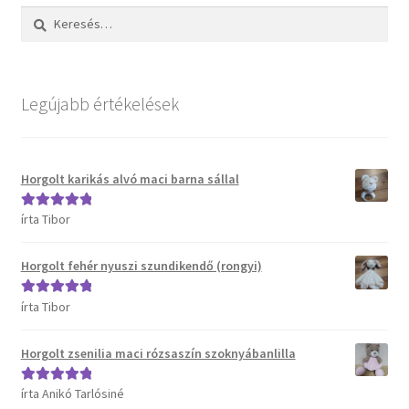
Keresés:
Legújabb értékelések
Horgolt karikás alvó maci barna sállal
írta Tibor
Értékelés:
5
/
5
Horgolt fehér nyuszi szundikendő (rongyi)
írta Tibor
Értékelés:
5
/
5
Horgolt zsenilia maci rózsaszín szoknyábanlilla
írta Anikó Tarlósiné
Értékelés:
5
/