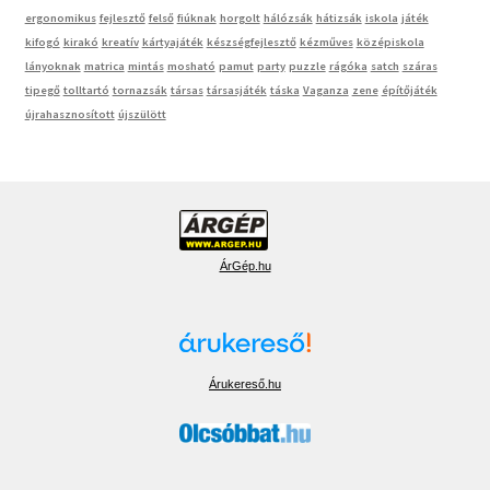
ergonomikus
fejlesztő
felső
fiúknak
horgolt
hálózsák
hátizsák
iskola
játék
kifogó
kirakó
kreatív
kártyajáték
készségfejlesztő
kézműves
középiskola
lányoknak
matrica
mintás
mosható
pamut
party
puzzle
rágóka
satch
száras
tipegő
tolltartó
tornazsák
társas
társasjáték
táska
Vaganza
zene
építőjáték
újrahasznosított
újszülött
ÁrGép.hu
Árukereső.hu