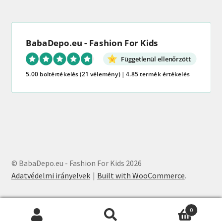
BabaDepo.eu - Fashion For Kids
Függetlenül ellenőrzött
5.00 boltértékelés
(21 vélemény)
|
4.85 termék értékelés
© BabaDepo.eu - Fashion For Kids 2026
Adatvédelmi irányelvek
Built with WooCommerce
.
0
Keresés
Keresés