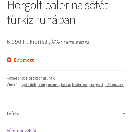
Horgolt balerina sötét
Vaganza gyermekruházat
türkiz ruhában
Wonder Wheels autók
6 990
Ft
bruttó ár, ÁFA-t tartalmazza
Webáruház
Elfogyott
Kategória:
Horgolt figurák
Címkék:
ajándék
,
amigurumi
,
baba
,
balerina
,
horgolt
,
kézműves
Leírás
Vélemények (0)