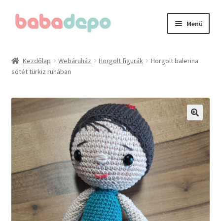
Ugrás
Kilépés
Menü
a
a
navigációhoz
tartalomba
Kezdőlap
Kezdőlap
Webáruház
Horgolt figurák
Horgolt balerina
sötét türkiz ruhában
A fiókom
Adatvédelmi irányelvek
Általános Szerződési Feltételek (ÁSZF)
Blog
Cégünkről
Elérhetőségeink