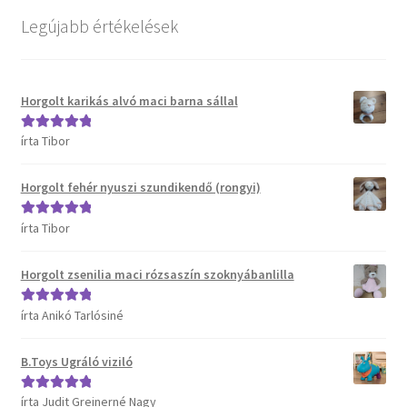
Kosár
Legújabb értékelések
Pénztár
Horgolt karikás alvó maci barna sállal
Termékeink
írta Tibor
Értékelés:
5
/
Affenzahn táskák
5
Horgolt fehér nyuszi szundikendő (rongyi)
B.Toys termékeink
írta Tibor
Értékelés:
5
/
5
Bristle Blocks építőjátékok
Horgolt zsenilia maci rózsaszín szoknyábanlilla
DJECO termékeink
írta Anikó Tarlósiné
Értékelés:
5
/
5
ERGOBAG táskák
B.Toys Ugráló viziló
Satch táskák, tolltartók és kiegészítők
írta Judit Greinerné Nagy
Értékelés:
5
/