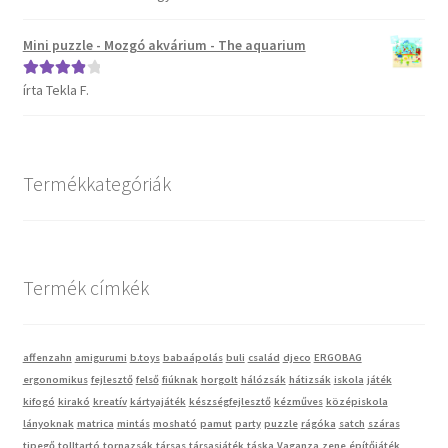
5
Mini puzzle - Mozgó akvárium - The aquarium
Vaganza gyermekruházat
írta Tekla F.
Értékelés:
Wonder Wheels autók
4
/ 5
Webáruház
Termékkategóriák
Termék címkék
affenzahn
amigurumi
b.toys
babaápolás
buli
család
djeco
ERGOBAG
ergonomikus
fejlesztő
felső
fiúknak
horgolt
hálózsák
hátizsák
iskola
játék
kifogó
kirakó
kreatív
kártyajáték
készségfejlesztő
kézműves
középiskola
lányoknak
matrica
mintás
mosható
pamut
party
puzzle
rágóka
satch
száras
tipegő
tolltartó
tornazsák
társas
társasjáték
táska
Vaganza
zene
építőjáték