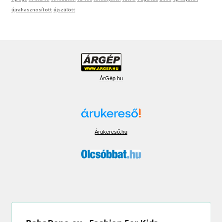
újrahasznosított
újszülött
ÁrGép.hu
Árukereső.hu