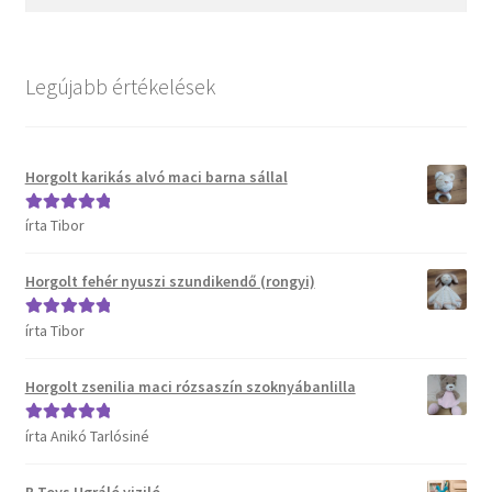
Kosár
Pénztár
Legújabb értékelések
Termékeink
Horgolt karikás alvó maci barna sállal
Affenzahn táskák
írta Tibor
Értékelés:
5
/
5
B.Toys termékeink
Horgolt fehér nyuszi szundikendő (rongyi)
Bristle Blocks építőjátékok
írta Tibor
Értékelés:
5
/
5
DJECO termékeink
Horgolt zsenilia maci rózsaszín szoknyábanlilla
ERGOBAG táskák
írta Anikó Tarlósiné
Értékelés:
5
/
5
Satch táskák, tolltartók és kiegészítők
B.Toys Ugráló viziló