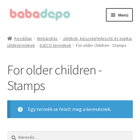
Ugrás
Kilépés
Menü
a
a
navigációhoz
tartalomba
Kezdőlap
Kezdőlap
Webáruház
Játékok, készségfejlesztő és logikai
játéktermékek
DJECO termékek
For older children - Stamps
A fiókom
Adatvédelmi irányelvek
For older children -
Általános Szerződési Feltételek (ÁSZF)
Stamps
Blog
Egy termék se felelt meg a keresésnek.
Cégünkről
Elérhetőségeink
Keresés: