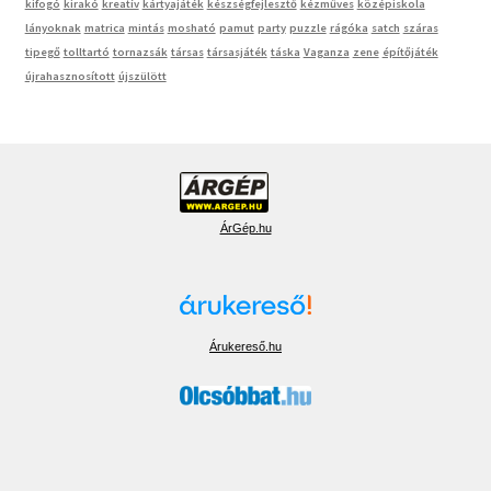
kifogó
kirakó
kreatív
kártyajáték
készségfejlesztő
kézműves
középiskola
lányoknak
matrica
mintás
mosható
pamut
party
puzzle
rágóka
satch
száras
tipegő
tolltartó
tornazsák
társas
társasjáték
táska
Vaganza
zene
építőjáték
újrahasznosított
újszülött
ÁrGép.hu
Árukereső.hu