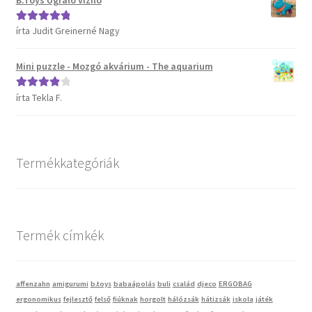
írta Judit Greinerné Nagy
Értékelés:
5
/
Vaganza gyermekruházat
5
Mini puzzle - Mozgó akvárium - The aquarium
Wonder Wheels autók
írta Tekla F.
Értékelés:
Webáruház
4
/ 5
Termékkategóriák
Termék címkék
affenzahn
amigurumi
b.toys
babaápolás
buli
család
djeco
ERGOBAG
ergonomikus
fejlesztő
felső
fiúknak
horgolt
hálózsák
hátizsák
iskola
játék