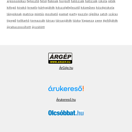
ergonomikus
fejlesztő
felső
fiúknak
horgolt
hálózsák
hátizsák
iskola
játék
kifogó
kirakó
kreatív
kártyajáték
készségfejlesztő
kézműves
középiskola
lányoknak
matrica
mintás
mosható
pamut
party
puzzle
rágóka
satch
száras
tipegő
tolltartó
tornazsák
társas
társasjáték
táska
Vaganza
zene
építőjáték
újrahasznosított
újszülött
ÁrGép.hu
Árukereső.hu