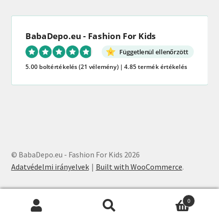
BabaDepo.eu - Fashion For Kids
Függetlenül ellenőrzött
5.00 boltértékelés
(21 vélemény)
|
4.85 termék értékelés
© BabaDepo.eu - Fashion For Kids 2026
Adatvédelmi irányelvek
Built with WooCommerce
.
0
Keresés
Keresés