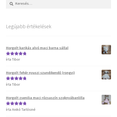
Keresés:
Kosár
Pénztár
Legújabb értékelések
Termékeink
Affenzahn táskák
Horgolt karikás alvó maci barna sállal
írta Tibor
Értékelés:
5
/
B.Toys termékeink
5
Horgolt fehér nyuszi szundikendő (rongyi)
Bristle Blocks építőjátékok
írta Tibor
Értékelés:
5
/
DJECO termékeink
5
Horgolt zsenilia maci rózsaszín szoknyábanlilla
ERGOBAG táskák
írta Anikó Tarlósiné
Értékelés:
5
/
5
Satch táskák, tolltartók és kiegészítők