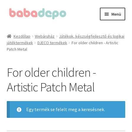
Ugrás
Kilépés
Menü
a
a
navigációhoz
tartalomba
Kezdőlap
Kezdőlap
Webáruház
Játékok, készségfejlesztő és logikai
játéktermékek
DJECO termékek
For older children - Artistic
A fiókom
Patch Metal
Adatvédelmi irányelvek
For older children -
Általános Szerződési Feltételek (ÁSZF)
Artistic Patch Metal
Blog
Cégünkről
Egy termék se felelt meg a keresésnek.
Elérhetőségeink