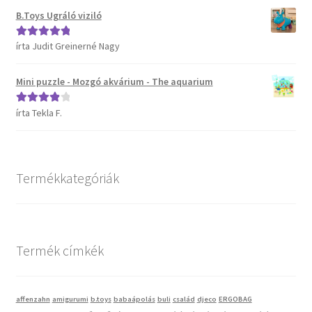
B.Toys Ugráló viziló
Vaganza gyermekruházat
írta Judit Greinerné Nagy
Értékelés:
5
/
5
Wonder Wheels autók
Mini puzzle - Mozgó akvárium - The aquarium
Webáruház
írta Tekla F.
Értékelés:
4
/ 5
Termékkategóriák
Termék címkék
affenzahn
amigurumi
b.toys
babaápolás
buli
család
djeco
ERGOBAG