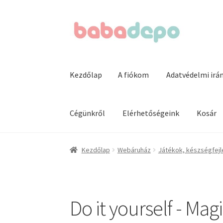
Ugrás
Kilépés
a
a
navigációhoz
tartalomba
Kezdőlap
A fiókom
Adatvédelmi irá
Cégünkről
Elérhetőségeink
Kosár
Kezdőlap
A fiókom
Adatvédelmi irányelvek
Ál
Kezdőlap
Webáruház
Játékok, készségfejl
Kosár
Pénztár
Termékeink
Webáruház
Do it yourself - Ma