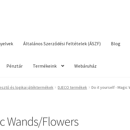
nyelvek
Általános Szerződési Feltételek (ÁSZF)
Blog
Pénztár
Termékeink
Webáruház
talános Szerződési Feltételek (ÁSZF)
Blog
Cégünkről
Elérhetőség
esztő és logikai játéktermékek
DJECO termékek
Do it yourself - Magi
gic Wands/Flowers