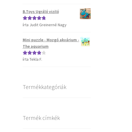
5
B.Toys Ugráló viziló
írta Judit Greinerné Nagy
Értékelés:
5
/
5
Mini puzzle - Mozgó akvárium -
The aquarium
írta Tekla F.
Értékelés:
4
/ 5
Termékkategóriák
Termék címkék