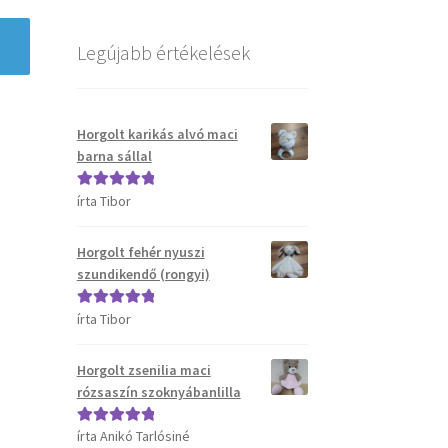
Legújabb értékelések
Horgolt karikás alvó maci
barna sállal
írta Tibor
Értékelés:
5
/
5
Horgolt fehér nyuszi
szundikendő (rongyi)
írta Tibor
Értékelés:
5
/
5
Horgolt zsenilia maci
rózsaszín szoknyábanlilla
írta Anikó Tarlósiné
Értékelés:
5
/