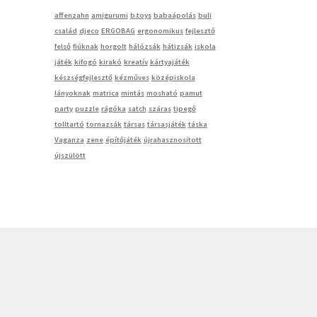
affenzahn
amigurumi
b.toys
babaápolás
buli
család
djeco
ERGOBAG
ergonomikus
fejlesztő
felső
fiúknak
horgolt
hálózsák
hátizsák
iskola
játék
kifogó
kirakó
kreatív
kártyajáték
készségfejlesztő
kézműves
középiskola
lányoknak
matrica
mintás
mosható
pamut
party
puzzle
rágóka
satch
száras
tipegő
tolltartó
tornazsák
társas
társasjáték
táska
Vaganza
zene
építőjáték
újrahasznosított
újszülött