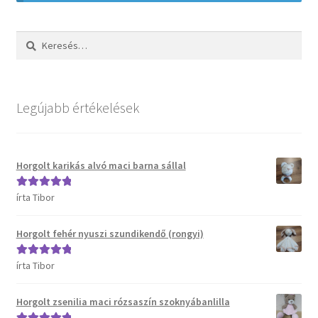
Kosár
Keresés:
Pénztár
Termékeink
Legújabb értékelések
Affenzahn táskák
B.Toys termékeink
Horgolt karikás alvó maci barna sállal
írta Tibor
Értékelés:
5
/
Bristle Blocks építőjátékok
5
Horgolt fehér nyuszi szundikendő (rongyi)
DJECO termékeink
írta Tibor
Értékelés:
5
/
ERGOBAG táskák
5
Horgolt zsenilia maci rózsaszín szoknyábanlilla
Satch táskák, tolltartók és kiegészítők