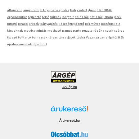
affenzahn
amigurumi
b.toys
babaápolás
buli
család
djeco
ERGOBAG
ergonomikus
fejlesztő
felső
fiúknak
horgolt
hálózsák
hátizsák
iskola
játék
kifogó
kirakó
kreatív
kártyajáték
készségfejlesztő
kézműves
középiskola
lányoknak
matrica
mintás
mosható
pamut
party
puzzle
rágóka
satch
száras
tipegő
tolltartó
tornazsák
társas
társasjáték
táska
Vaganza
zene
építőjáték
újrahasznosított
újszülött
ÁrGép.hu
Árukereső.hu