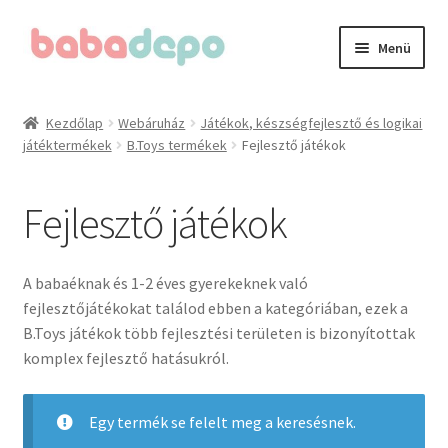
Ugrás
Kilépés
Menü
a
a
navigációhoz
tartalomba
Kezdőlap
Kezdőlap
Webáruház
Játékok, készségfejlesztő és logikai
játéktermékek
B.Toys termékek
Fejlesztő játékok
A fiókom
Adatvédelmi irányelvek
Fejlesztő játékok
Általános Szerződési Feltételek (ÁSZF)
A babaéknak és 1-2 éves gyerekeknek való
Blog
fejlesztőjátékokat találod ebben a kategóriában, ezek a
B.Toys játékok több fejlesztési területen is bizonyítottak
komplex fejlesztő hatásukról.
Cégünkről
Elérhetőségeink
Egy termék se felelt meg a keresésnek.