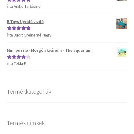
írta Anikó Tarlósiné
Értékelés:
5
/
5
Vaganza gyermekruházat
B.Toys Ugráló viziló
Wonder Wheels autók
írta Judit Greinerné Nagy
Értékelés:
5
/
5
Webáruház
Mini puzzle - Mozgó akvárium - The aquarium
írta Tekla F.
Értékelés:
4
/ 5
Termékkategóriák
Termék címkék