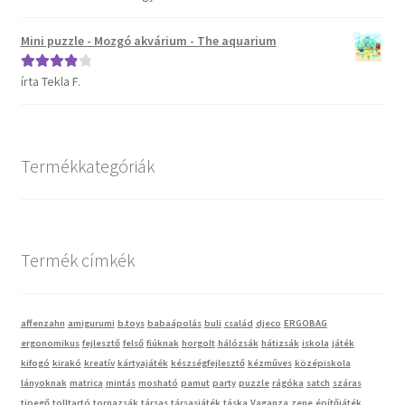
5
Mini puzzle - Mozgó akvárium - The aquarium
Vaganza gyermekruházat
írta Tekla F.
Értékelés:
Wonder Wheels autók
4
/ 5
Webáruház
Termékkategóriák
Termék címkék
affenzahn
amigurumi
b.toys
babaápolás
buli
család
djeco
ERGOBAG
ergonomikus
fejlesztő
felső
fiúknak
horgolt
hálózsák
hátizsák
iskola
játék
kifogó
kirakó
kreatív
kártyajáték
készségfejlesztő
kézműves
középiskola
lányoknak
matrica
mintás
mosható
pamut
party
puzzle
rágóka
satch
száras
tipegő
tolltartó
tornazsák
társas
társasjáték
táska
Vaganza
zene
építőjáték