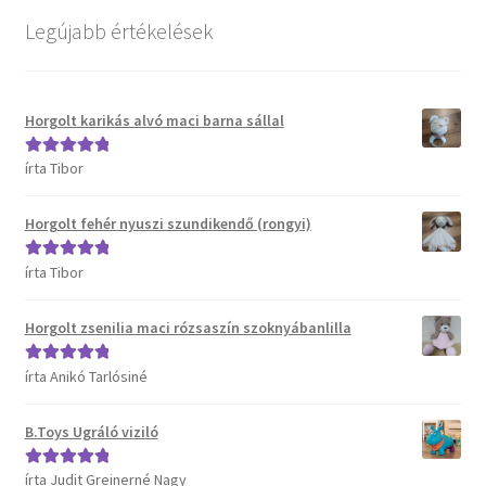
Kosár
Legújabb értékelések
Pénztár
Horgolt karikás alvó maci barna sállal
Termékeink
írta Tibor
Értékelés:
5
/
Affenzahn táskák
5
Horgolt fehér nyuszi szundikendő (rongyi)
B.Toys termékeink
írta Tibor
Értékelés:
5
/
5
Bristle Blocks építőjátékok
Horgolt zsenilia maci rózsaszín szoknyábanlilla
DJECO termékeink
írta Anikó Tarlósiné
Értékelés:
5
/
5
ERGOBAG táskák
B.Toys Ugráló viziló
Satch táskák, tolltartók és kiegészítők
írta Judit Greinerné Nagy
Értékelés:
5
/