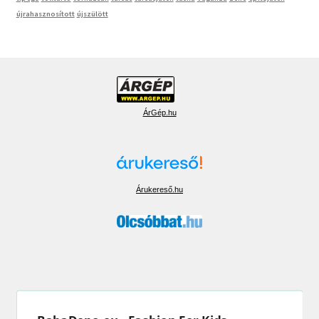
újrahasznosított
újszülött
ÁrGép.hu
Árukereső.hu