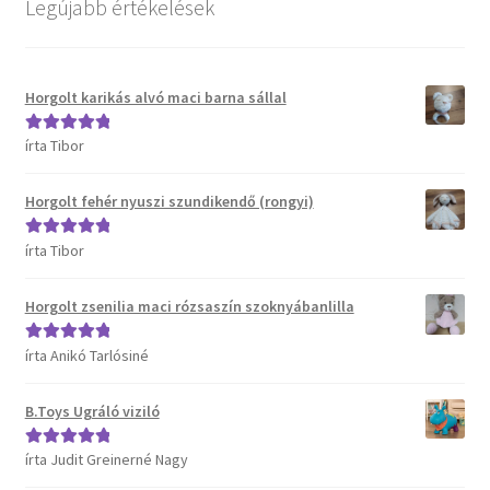
Legújabb értékelések
Kosár
Pénztár
Horgolt karikás alvó maci barna sállal
Termékeink
írta Tibor
Értékelés:
5
/
5
Affenzahn táskák
Horgolt fehér nyuszi szundikendő (rongyi)
írta Tibor
Értékelés:
5
/
B.Toys termékeink
5
Horgolt zsenilia maci rózsaszín szoknyábanlilla
Bristle Blocks építőjátékok
írta Anikó Tarlósiné
Értékelés:
5
/
DJECO termékeink
5
B.Toys Ugráló viziló
ERGOBAG táskák
írta Judit Greinerné Nagy
Értékelés:
5
/
Satch táskák, tolltartók és kiegészítők
5