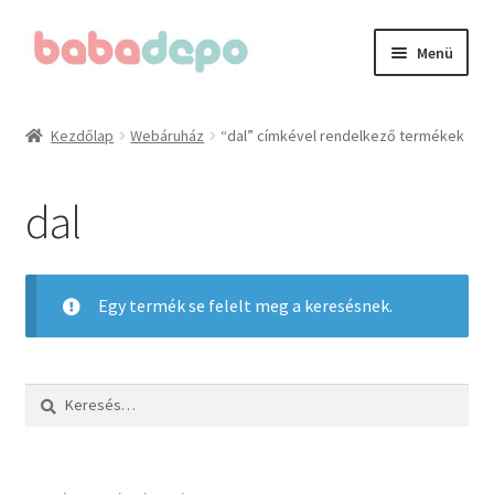
Ugrás
Kilépés
Menü
a
a
navigációhoz
tartalomba
Kezdőlap
Kezdőlap
Webáruház
“dal” címkével rendelkező termékek
A fiókom
dal
Adatvédelmi irányelvek
Általános Szerződési Feltételek (ÁSZF)
Egy termék se felelt meg a keresésnek.
Blog
Keresés:
Cégünkről
Elérhetőségeink