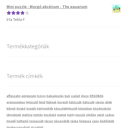
Mini puzzle - Mozgó akvárium - The aquarium
Vaganza gyermekruházat
írta Tekla F.
Értékelés:
4
/ 5
Wonder Wheels autók
Webáruház
Termékkategóriák
Termék címkék
affenzahn
amigurumi
b.toys
babaápolás
buli
család
djeco
ERGOBAG
ergonomikus
fejlesztő
felső
fiúknak
horgolt
hálózsák
hátizsák
iskola
játék
kifogó
kirakó
kreatív
kártyajáték
készségfejlesztő
kézműves
középiskola
lányoknak
matrica
mintás
mosható
pamut
party
puzzle
rágóka
satch
száras
tipegő
tolltartó
tornazsák
társas
társasjáték
táska
Vaganza
zene
építőjáték
újrahasznosított
újszülött