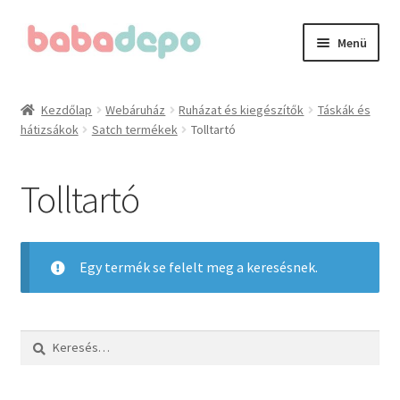
Ugrás
Kilépés
Menü
a
a
navigációhoz
tartalomba
Kezdőlap
Kezdőlap
Webáruház
Ruházat és kiegészítők
Táskák és
hátizsákok
Satch termékek
Tolltartó
A fiókom
Adatvédelmi irányelvek
Tolltartó
Általános Szerződési Feltételek (ÁSZF)
Egy termék se felelt meg a keresésnek.
Blog
Cégünkről
Keresés:
Elérhetőségeink