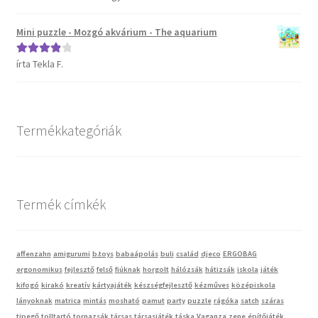
5
Mini puzzle - Mozgó akvárium - The aquarium
Vaganza gyermekruházat
írta Tekla F.
Értékelés:
Wonder Wheels autók
4
/ 5
Webáruház
Termékkategóriák
Termék címkék
affenzahn
amigurumi
b.toys
babaápolás
buli
család
djeco
ERGOBAG
ergonomikus
fejlesztő
felső
fiúknak
horgolt
hálózsák
hátizsák
iskola
játék
kifogó
kirakó
kreatív
kártyajáték
készségfejlesztő
kézműves
középiskola
lányoknak
matrica
mintás
mosható
pamut
party
puzzle
rágóka
satch
száras
tipegő
tolltartó
tornazsák
társas
társasjáték
táska
Vaganza
zene
építőjáték