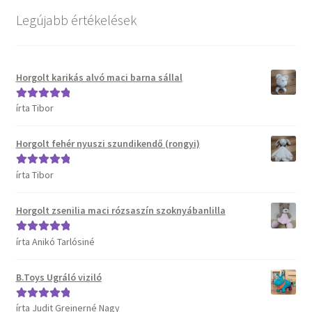
Kosár
Legújabb értékelések
Pénztár
Horgolt karikás alvó maci barna sállal
Termékeink
írta Tibor
Értékelés:
5
/
Affenzahn táskák
5
Horgolt fehér nyuszi szundikendő (rongyi)
B.Toys termékeink
írta Tibor
Értékelés:
5
/
5
Bristle Blocks építőjátékok
Horgolt zsenilia maci rózsaszín szoknyábanlilla
DJECO termékeink
írta Anikó Tarlósiné
Értékelés:
5
/
5
ERGOBAG táskák
B.Toys Ugráló viziló
Satch táskák, tolltartók és kiegészítők
írta Judit Greinerné Nagy
Értékelés:
5
/