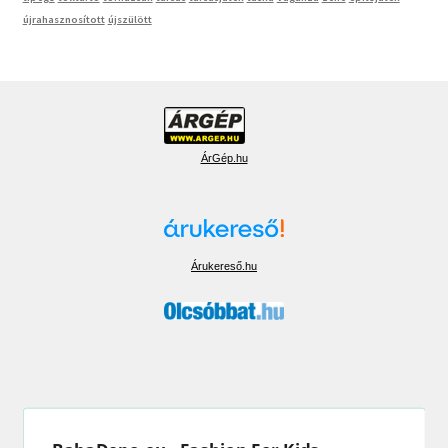
újrahasznosított
újszülött
ÁrGép.hu
Árukereső.hu